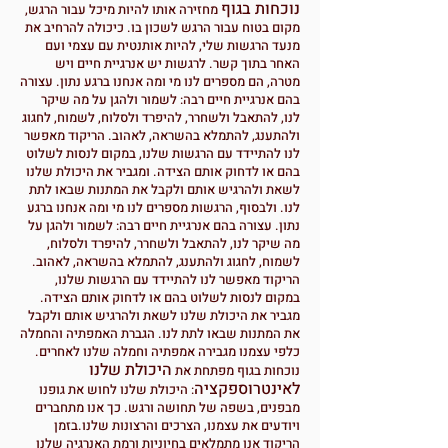
נוכחות בגוף
מחזירה אותו להיות מיכל עבור הרגש,
מקום בטוח עבור הרגש לשכון בו. כיכולה להרחיב את
מנעד הרגשות שלי, להיות אותנטית עם עצמי ועם
האחר בתוך קשר. לרגשות יש אנרגיית חיים ויש
מטרה, הם מספרים לנו מי ומה אנחנו ברגע נתון. עצורה
בהם אנרגיית חיים רבה: לשמור ולהגן על מה שיקר
לנו, להתאבל ולשחרר, להיפרד ולסלוח, לשמוח, לחגוג
ולהתענג, להתמלא בהשראה, לאהוב. הריקוד מאפשר
לנו להתיידד עם הרגשות שלנו, במקום לנסות לשלוט
בהם או לדחוק אותם הצידה. ומגביר את היכולת שלנו
לשאת ולהרגיש אותם ולקבל את המתנות שבאו לתת
לנו. ולבסוף, הרגשות מספרים לנו מי ומה אנחנו ברגע
נתון. עצורה בהם אנרגיית חיים רבה: לשמור ולהגן על
מה שיקר לנו, להתאבל ולשחרר, להיפרד ולסלוח,
לשמוח, לחגוג ולהתענג, להתמלא בהשראה, לאהוב.
הריקוד מאפשר לנו להתיידד עם הרגשות שלנו,
במקום לנסות לשלוט בהם או לדחוק אותם הצידה.
מגביר את היכולת שלנו לשאת
ולהרגיש אותם ולק
בל
את המתנות שבאו לתת לנו. הגברת האמפתיה והחמלה
כלפי עצמנו מגבירה אמפתיה וחמלה שלנו ל
אחרים.
היכולת שלנו
נוכחות בגוף מפתחת את
לאינטרוספקציה
: היכול
ת שלנו לחוש את גופנו
מבפנים, בשפה של תחושה ורגש. כך אנו מתחברים
ויודעים את עצמנו, הצרכים והרצונות שלנו.
בזמן
הריקוד אנו מתמלאים בחיוניות ורמת האנרגיה שלנו