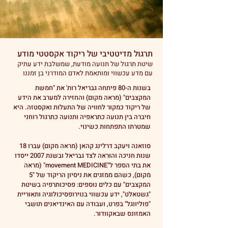
תרגול מדיטטיבי של ריקוד אקסטטי מודע
שיטת תרגול של תנועה מודעת, שמשלבת ידע עתיק
עם מדע עכשווי ומותאמת לאדם המודרני בן זמננו
בשנות ה-80 פיתחה גבריאל רות' את "חמשת
המקצבים" (מראה מקום) והחזירה למערב את הידע
של ריקוד כמקור לחוויה של התעלות ואקסטזה. היא
חיברה בין תנועה כתראפיה ותנועה כתרגול רוחני
שמטרתו התפתחות כשינוי.
סוזאנה ויעקב דרלינג קהאן (מראה מקום) עברו 18
שנות חניכה והוראה לצד גבריאל ובשנת 2007 ייסדו
את בתי הספר ל"movement MEDICINE" (מראה
מקום), כשהם ממזגים את ניסיון הריקוד של "5
המקצבים" עם כלים נוספים: פסיכותרפיה בשיטת
"גשטאלט", ידע עכשווי בנוירופסיכולוגיה ותאוריית
"פוליווגל" בפרט, ועבודה עם האינדיאנים תושבי
האמזונס שבאקוודור.