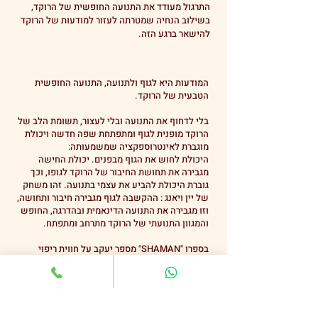
התרגול מעודד את התנועה החופשית של הרוקד,
בשילוב הנחיה שמטרתה לעזור למודעות של הרוקד
להישאר ברגע הזה.
המודעות היא לגוף ולתנועה, התנועה החופשית
הטבעית של הרוקד.
בלי לדחוף את התנועה ובלי לעצור, תשומת הלב של
הרוקד מופנית לגוף ומתפתחת שפה חדשה ויכולת
מוגברת לאינטרוספקציה שמשמעותה:
היכולת לחוש את הגוף מבפנים. יכולת החישה
מגבירה את תחושת החיבור של הרוקד לגופו, וכך
גוברת היכולת להביע את עצמי בתנועה. זהו משחק
של יין ויאנג : ההקשבה לגוף מגבירה חיבור ותחושה,
וזו מגבירה את התנועה הדינאמית ובהדרגה, החופש
והמגוון התנועתי של הרוקד מתרחב ומתפתח.
בספרו "SHAMAN" מספר יעקב על חווית ריפוי
עמוקה שעבר במהלך מסע לשבט האצואר
באקוודור, שבט שקשר איתו יחסים קרובים עד היום.
אנו, בני האדם שחיים במערב, מנותקים מהגוף, חיים
רוב היום במחשבות לא מודעות, בעבר או בעתיד ולא
נוכחים בגוף וברגע הזה. עבורנו הרפואה היא לחזור