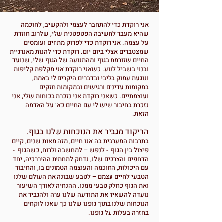
אני רוקדת כדי להתחבר לעצמי ולהקשיב, לחוכמה
שהיא מעבר לחשיבה הפטפטנית שלי, שלרוב חוזרת
על עצמה. אני רוקדת כדי לפרוק מתחים ועומסים
שמצטברים אצלי ביום יום. רוקדת כדי להנות מאנרגיית
החיים שזורמת בגוף ומהתנועה של הגוף שלי, שנועד
ובנוי בשביל לנוע. כשאני רוקדת אני מקלפת קליפות
ונוגעת עמוק בליבי ובדברים היקרים לי באמת,
במקומות עדינים ורגישים ובמקומות חזקים
ועוצמתיים. כשאני רוקדת אני נזכרת בכוחות שלי, אני
נזכרת בחיבור שיש לי עם החיים כאן על האדמה
הזאת.
הריקוד מגביר את הנוכחות שלנו בגוף.
בתרבות המערבית בה אנו חיים, מזה מאות שנים, קיים
פיצול בין הגוף - לנפש – למחשבה ולרוח, כשהגוף -
הדחפים והצרכים שלו, נדחק לתחתית ההיררכיה, יחד
עם היכולות, החוכמה והעוצמה הטמונים בו, והחיבור
הטבעי לחיים עצמם – לטבע שבונה את העולם שלנו
ואת הגוף כחלק טבעי ממנו. ההנחיה לאורך השיעור
נועדה להשאיר את
התודעה שלנו ערה ולהגביר את
הנוכחות שלנו בתוך גופנו שלנו כך שאנו לוקחים
בחזרה בעלות על גופנו.