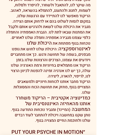
מה שיקר לנו, להתאבל ולשחרר, להיפרד ולסלוח,
לשמוח, לחגוג ולהתענג, להתמלא בהשראה, לאהוב.
הריקוד מאפשר לנו להתיידד עם הרגשות שלנו,
במקום לנסות לשלוט בהם או לדחוק אותם הצידה.
מגביר את היכולת שלנו לשאת
ולהרגיש אותם ולק
בל
את המתנות שבאו לתת לנו. הגברת האמפתיה והחמלה
כלפי עצמנו מגבירה אמפתיה וחמלה שלנו ל
אחרים.
היכולת שלנו
נוכחות בגוף מפתחת את
לאינטרוספקציה
: היכול
ת שלנו לחוש את גופנו
מבפנים, בשפה של תחושה ורגש. כך אנו מתחברים
ויודעים את עצמנו, הצרכים והרצונות שלנו.
בזמן
הריקוד אנו מתמלאים בחיוניות ורמת האנרגיה שלנו
עולה, כך יש לנו אנרגיה זמינה להפנות לכיוון הרצוי
לנו, לריפוי, להארה, ליצירה.
הריקוד מחבר אותנו לכוחות חיוניים ולמשאבים
המצויים בגוף, מחזק את תחושת הכוח והמסוגלות
שלנו.
כמדיטציה אקטיבית – הריקוד משחרר
אותנו מהאחיזה האינטנסיבית של
המחשבה
(המיינד) ומגביר נוכחות התודעה בגוף.
נותן שקט במחשבה ויכולת להתחבר לעוד רבדים
שלנו ולחוכמת החיים המצויה בגוף.
״PUT YOUR PSYCHE IN MOTION